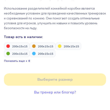
Пакрафтинг
Пьедесталы, подиумы для
награждения
Использование разделителей хоккейной коробки является
необходимым условием для проведения качественных тренировок
Парашютный спорт
и соревнований по хоккею. Они помогают создать оптимальные
условия для игроков, улучшить их навыки и повысить уровень
Надувные арки “Старт/Финиш”
Парашютный спорт
безопасности на льду.
Товар есть в наличии:
Пьедесталы, подиумы для
Надувная продукция для дронов
200x15x15
200x15x15
200x15x15
награждения
200x15x15
200x15x15
Показать еще + 6
Альпинизм и скалолазание
Надувные арки “Старт/Финиш”
Выберите размер
Надувная продукция для дронов
Вы тренер или блогер?
Альпинизм и скалолазание