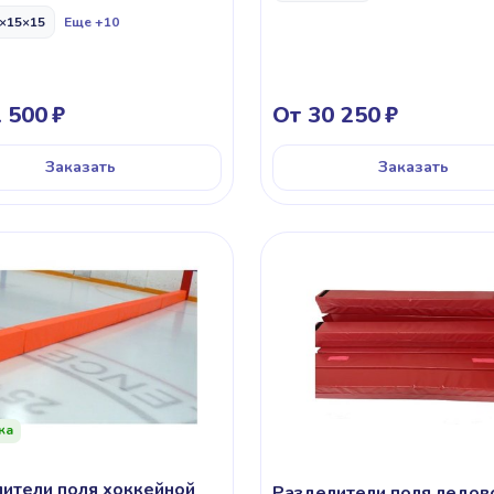
×15×15
Еще +10
 500
От 30 250
Заказать
Заказать
ка
ители поля хоккейной
Разделители поля ледов