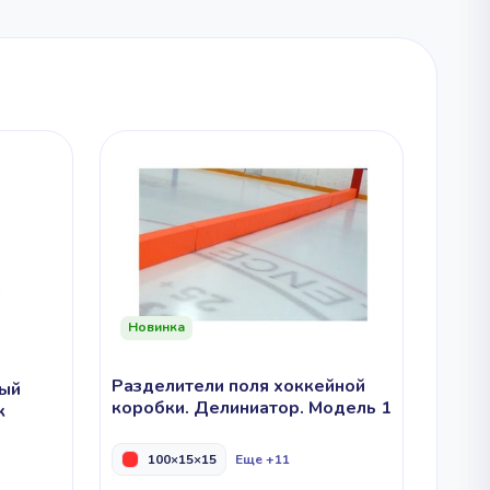
я для
Альпинизм и
Парашютный спорт
скалолазание
тлон
авание
я для
Альпинизм и
скалолазание
Новинка
Разделители поля хоккейной
ный
коробки. Делиниатор. Модель 1
к
100×15×15
Еще +11