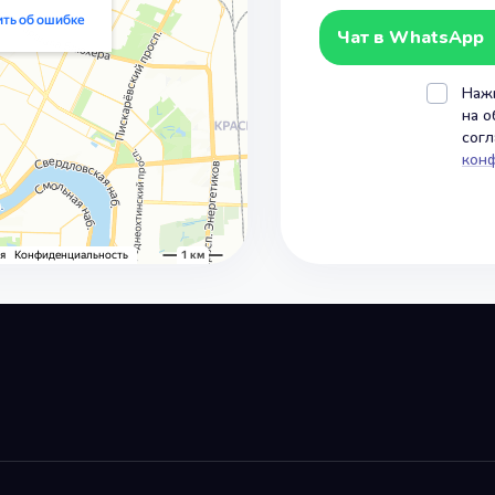
Чат в WhatsApp
Нажи
на о
сог
кон