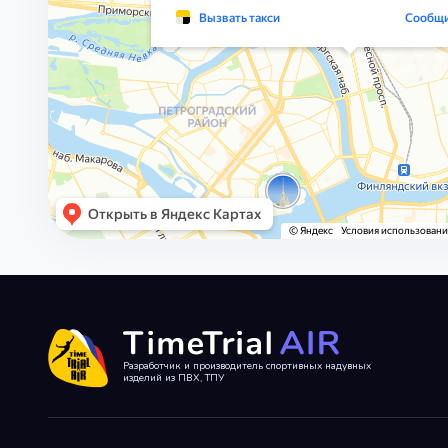
Разработчик и производитель спортивных надувных
изделий из ПВХ, ТПУ