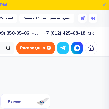
rial
Единоборства
Бокс
Тхэквон-до
России!
Более 20 лет производим!
Смешанные единоборства
Капоэйра
99) 350-35-06
+7 (812) 425-68-18
Мск
СПб
а
Парашютный спорт
Распродажа
Парашютный спорт
тлон
Единоборства
Бокс
Тхэквон-до
Смешанные единоборства
авание
Капоэйра
Керлинг
а
Парашютный спорт