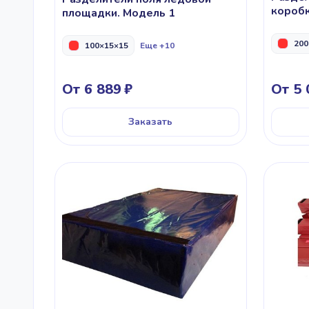
коробк
площадки. Модель 1
200
100×15×15
Еще +10
От 6 889
От 5 
Заказать