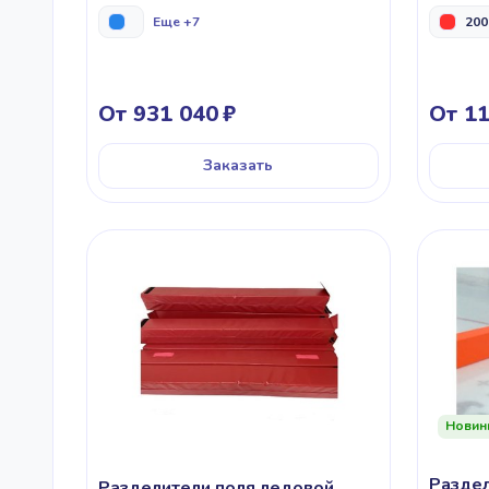
Еще +7
200
От 931 040
От 11
Заказать
Новин
Раздел
Разделители поля ледовой