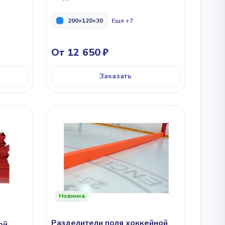
200×120×30
Еще +7
От 12 650
Заказать
Новинка
Разделители поля хоккейной
ой