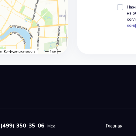
Нажи
на о
сог
кон
 (499) 350-35-06
Главная
Мск