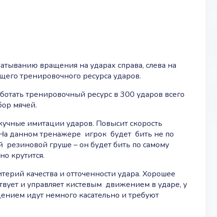
атыванию вращения на ударах справа, слева на
бщего тренировочного ресурса ударов.
ботать тренировочный ресурс в 300 ударов всего
сбор мячей.
кучные имитации ударов. Повысит скорость
На данном тренажере игрок будет бить не по
й резиновой груше – он будет бить по самому
но крутится.
итерий качества и отточенности удара. Хорошее
ствует и управляет кистевым движением в ударе, у
щением идут немного касательно и требуют