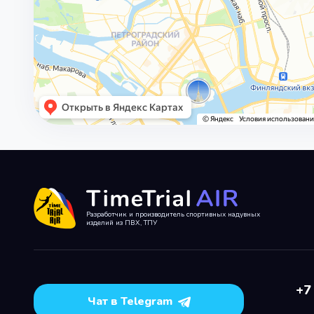
Разработчик и производитель спортивных надувных
изделий из ПВХ, ТПУ
+7
Чат в Telegram