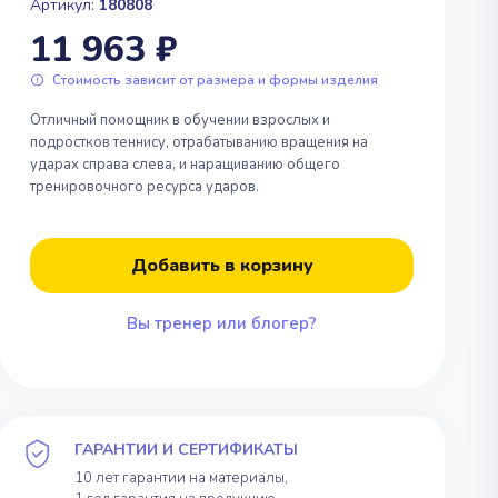
я для
Альпинизм и
Артикул:
180808
Парашютный спорт
скалолазание
11 963 ₽
тлон
Стоимость зависит от размера и формы изделия
Отличный помощник в обучении взрослых и
подростков теннису, отрабатыванию вращения на
авание
ударах справа слева, и наращиванию общего
тренировочного ресурса ударов.
я для
Альпинизм и
Добавить в корзину
скалолазание
Вы тренер или блогер?
ГАРАНТИИ И СЕРТИФИКАТЫ
10 лет гарантии на материалы,