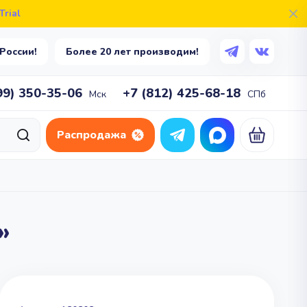
rial
Единоборства
Бокс
Тхэквон-до
России!
Более 20 лет производим!
Смешанные единоборства
Капоэйра
99) 350-35-06
+7 (812) 425-68-18
Мск
СПб
а
Парашютный спорт
Распродажа
Парашютный спорт
тлон
Единоборства
Бокс
Тхэквон-до
»
Смешанные единоборства
авание
Капоэйра
а
Парашютный спорт