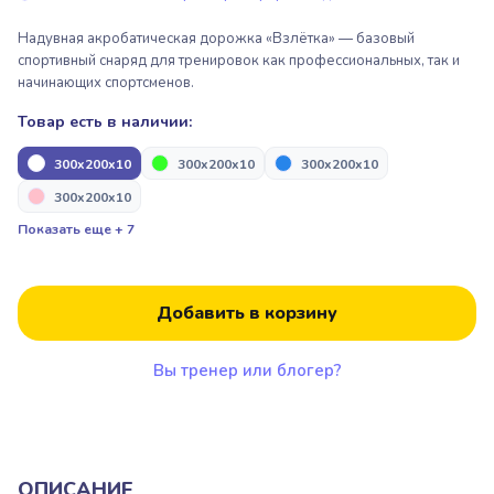
Пакрафтинг
Пьедесталы, подиумы для
награждения
Надувная акробатическая дорожка «Взлётка» — базовый
спортивный снаряд для тренировок как профессиональных, так и
Парашютный спорт
начинающих спортсменов.
Надувные арки “Старт/Финиш”
Парашютный спорт
Товар есть в наличии:
300x200x10
300x200x10
300x200x10
Пьедесталы, подиумы для
Надувная продукция для дронов
300x200x10
награждения
Показать еще + 7
Альпинизм и скалолазание
Надувные арки “Старт/Финиш”
Добавить в корзину
Вы тренер или блогер?
Надувная продукция для дронов
Альпинизм и скалолазание
ОПИСАНИЕ