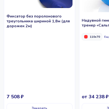
Фиксатор без поролонового
Надувной гим
треугольника шириной 1,8м (для
тренер «Саль
дорожек 2м)
110x70
Еще
7 508
от 34 238
Заказать
З