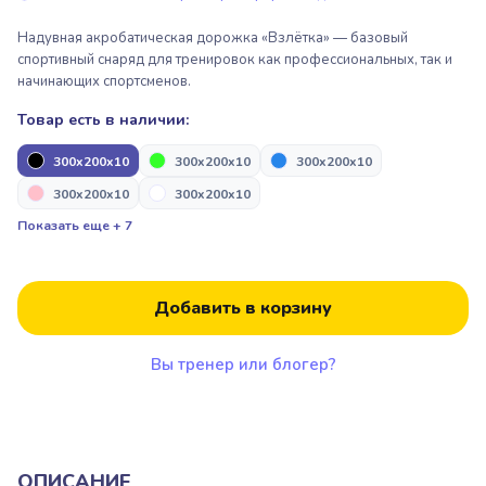
Пакрафтинг
Пьедесталы, подиумы для
награждения
Надувная акробатическая дорожка «Взлётка» — базовый
спортивный снаряд для тренировок как профессиональных, так и
Парашютный спорт
начинающих спортсменов.
Надувные арки “Старт/Финиш”
Парашютный спорт
Товар есть в наличии:
300x200x10
300x200x10
300x200x10
Пьедесталы, подиумы для
Надувная продукция для дронов
300x200x10
300x200x10
награждения
Показать еще + 7
Альпинизм и скалолазание
Надувные арки “Старт/Финиш”
Добавить в корзину
Вы тренер или блогер?
Надувная продукция для дронов
Альпинизм и скалолазание
ОПИСАНИЕ