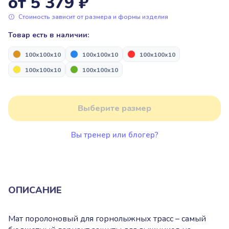
от 5 379 ₽
Пакрафтинг
Пьедесталы, подиумы для
награждения
Стоимость зависит от размера и формы изделия
Товар есть в наличии:
Парашютный спорт
Надувные арки “Старт/Финиш”
Парашютный спорт
100x100x10
100x100x10
100x100x10
100x100x10
100x100x10
Пьедесталы, подиумы для
Надувная продукция для дронов
награждения
Выберите размер
Альпинизм и скалолазание
Вы тренер или блогер?
Надувные арки “Старт/Финиш”
Надувная продукция для дронов
ОПИСАНИЕ
Альпинизм и скалолазание
Мат поролоновый для горнолыжных трасс – самый