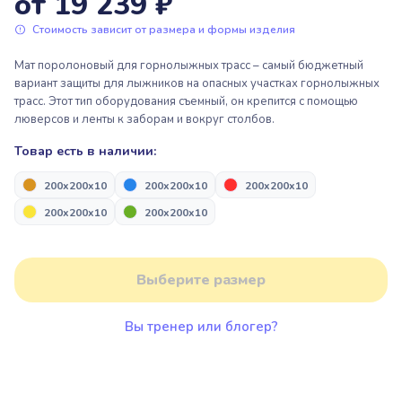
от 19 239 ₽
Пакрафтинг
Пьедесталы, подиумы для
награждения
Стоимость зависит от размера и формы изделия
Парашютный спорт
Мат поролоновый для горнолыжных трасс – самый бюджетный
вариант защиты для лыжников на опасных участках горнолыжных
Надувные арки “Старт/Финиш”
Парашютный спорт
трасс. Этот тип оборудования съемный, он крепится с помощью
люверсов и ленты к заборам и вокруг столбов.
Товар есть в наличии:
Пьедесталы, подиумы для
Надувная продукция для дронов
награждения
200x200x10
200x200x10
200x200x10
200x200x10
200x200x10
Альпинизм и скалолазание
Надувные арки “Старт/Финиш”
Выберите размер
Надувная продукция для дронов
Вы тренер или блогер?
Альпинизм и скалолазание