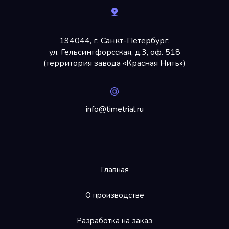
194044, г. Санкт-Петербург,
ул. Гельсингфорсская, д.3, оф. 518
(территория завода «Красная Нить»)
info@timetrial.ru
Главная
Необходимые файлы cookies
О производстве
Эти файлы cookie необходимы для
функционирования веб-сайта и не могут быть
отключены в наших системах. Как правило, они
Разработка на заказ