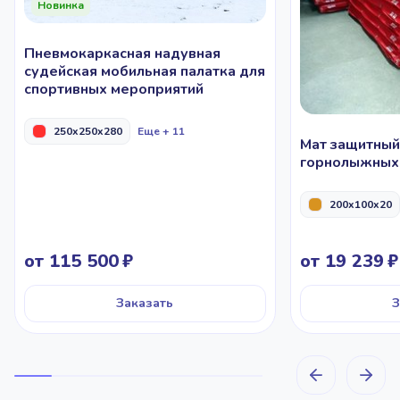
Новинка
Пневмокаркасная надувная
судейская мобильная палатка для
спортивных мероприятий
250x250x280
Еще + 11
Мат защитный
горнолыжных 
200x100x20
от 115 500
от 19 239
Заказать
З