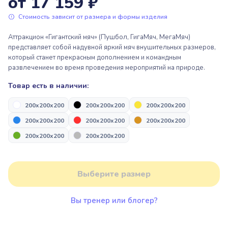
от 17 159 ₽
Пакрафтинг
Пьедесталы, подиумы для
награждения
Стоимость зависит от размера и формы изделия
Парашютный спорт
Аттракцион «Гигантский мяч» (Пушбол, ГигаМяч, МегаМяч)
представляет собой надувной яркий мяч внушительных размеров,
Надувные арки “Старт/Финиш”
Парашютный спорт
который станет прекрасным дополнением и командным
развлечением во время проведения мероприятий на природе.
Товар есть в наличии:
Пьедесталы, подиумы для
Надувная продукция для дронов
награждения
200x200x200
200x200x200
200x200x200
200x200x200
200x200x200
200x200x200
Альпинизм и скалолазание
200x200x200
200x200x200
Надувные арки “Старт/Финиш”
Выберите размер
Надувная продукция для дронов
Вы тренер или блогер?
Альпинизм и скалолазание