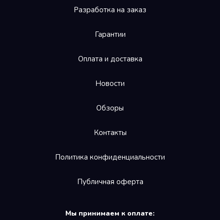
Разработка на заказ
Гарантии
Оплата и доставка
Новости
Обзоры
Контакты
Политика конфиденциальности
Необходимые файлы cookies
Публичная оферта
Эти файлы cookie необходимы для
функционирования веб-сайта и не могут быть
отключены в наших системах. Как правило, они
Мы принимаем к оплате:
активируются только в ответ на любые ваши