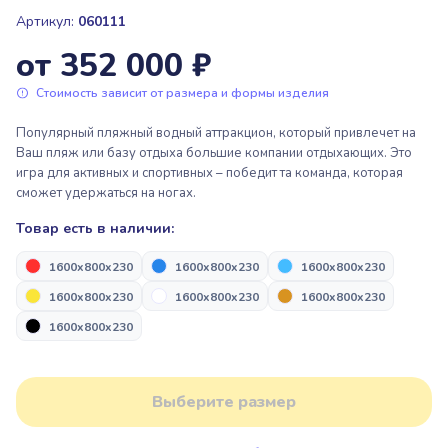
Пакрафтинг
Пьедесталы, подиумы для
Артикул:
060111
награждения
от 352 000 ₽
Парашютный спорт
Стоимость зависит от размера и формы изделия
Надувные арки “Старт/Финиш”
Парашютный спорт
Популярный пляжный водный аттракцион, который привлечет на
Ваш пляж или базу отдыха большие компании отдыхающих. Это
игра для активных и спортивных – победит та команда, которая
Пьедесталы, подиумы для
Надувная продукция для дронов
сможет удержаться на ногах.
награждения
Товар есть в наличии:
Альпинизм и скалолазание
1600x800x230
1600x800x230
1600x800x230
Надувные арки “Старт/Финиш”
1600x800x230
1600x800x230
1600x800x230
1600x800x230
Надувная продукция для дронов
Выберите размер
Альпинизм и скалолазание