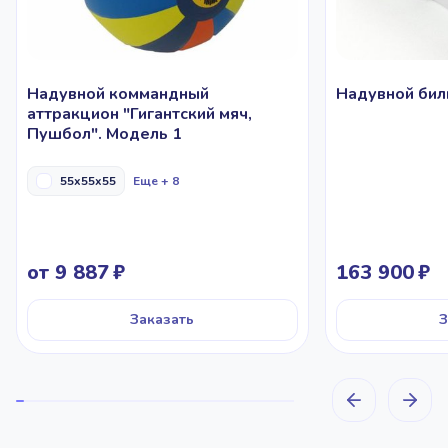
Надувной коммандный
Надувной бил
аттракцион "Гигантский мяч,
Пушбол". Модель 1
55x55x55
Еще + 8
от 9 887
163 900
Заказать
З