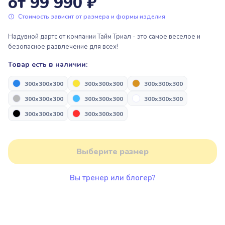
от 99 990 ₽
Пакрафтинг
Пьедесталы, подиумы для
награждения
Стоимость зависит от размера и формы изделия
Парашютный спорт
Надувной дартс от компании Тайм Триал - это самое веселое и
безопасное развлечение для всех!
Надувные арки “Старт/Финиш”
Парашютный спорт
Товар есть в наличии:
300x300x300
300x300x300
300x300x300
Пьедесталы, подиумы для
Надувная продукция для дронов
награждения
300x300x300
300x300x300
300x300x300
300x300x300
300x300x300
Альпинизм и скалолазание
Надувные арки “Старт/Финиш”
Выберите размер
Надувная продукция для дронов
Вы тренер или блогер?
Альпинизм и скалолазание