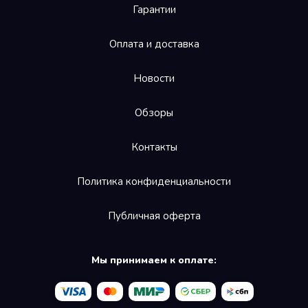
Гарантии
Оплата и доставка
Новости
Обзоры
Контакты
Политика конфиденциальности
Необходимые файлы cookies
Эти файлы cookie необходимы для
Публичная оферта
функционирования веб-сайта и не могут быть
отключены в наших системах. Как правило, они
активируются только в ответ на любые ваши
Мы принимаем к оплате:
действия в браузере при поседении веб-сайтов. Вы
можете настроить свой браузер таким образом,
чтобы он блокировал эти файлы cookie или